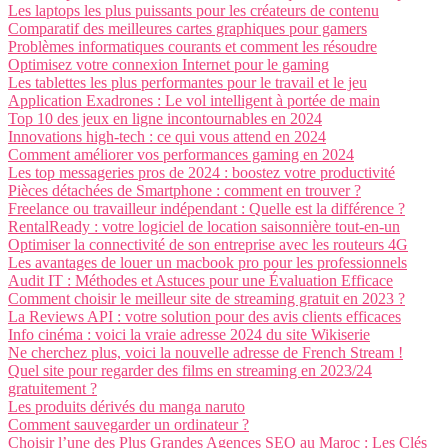
Les laptops les plus puissants pour les créateurs de contenu
Comparatif des meilleures cartes graphiques pour gamers
Problèmes informatiques courants et comment les résoudre
Optimisez votre connexion Internet pour le gaming
Les tablettes les plus performantes pour le travail et le jeu
Application Exadrones : Le vol intelligent à portée de main
Top 10 des jeux en ligne incontournables en 2024
Innovations high-tech : ce qui vous attend en 2024
Comment améliorer vos performances gaming en 2024
Les top messageries pros de 2024 : boostez votre productivité
Pièces détachées de Smartphone : comment en trouver ?
Freelance ou travailleur indépendant : Quelle est la différence ?
RentalReady : votre logiciel de location saisonnière tout-en-un
Optimiser la connectivité de son entreprise avec les routeurs 4G
Les avantages de louer un macbook pro pour les professionnels
Audit IT : Méthodes et Astuces pour une Évaluation Efficace
Comment choisir le meilleur site de streaming gratuit en 2023 ?
La Reviews API : votre solution pour des avis clients efficaces
Info cinéma : voici la vraie adresse 2024 du site Wikiserie
Ne cherchez plus, voici la nouvelle adresse de French Stream !
Quel site pour regarder des films en streaming en 2023/24
gratuitement ?
Les produits dérivés du manga naruto
Comment sauvegarder un ordinateur ?
Choisir l’une des Plus Grandes Agences SEO au Maroc : Les Clés