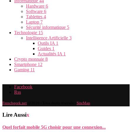
Informatique
44
Hardware
6
Software
6
Tablettes
4
Laptop
7
Sécurité informatique
5
Technologie
15
Intelligence Artificielle
3
Outils IA
1
Guides
1
Actualités IA
1
Crypto monnaie
8
Smartphone
12
Gaming
11
Facebook
Rss
Frenchgeek.net
@2020 - Tous droits réservés -
SiteMap
Lire Aussi
x
Quel forfait mobile 5G choisir pour une connexion...