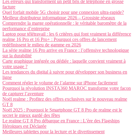
Les erreurs qui transforment un petit bris de téléphone en grosse
facture
Quel forfait mobile 5G choisir pour une connexion ultra-rapide?
Meilleur distributeur informatique 2026 – Grossiste réseaux
Comprendre la marge opérationnelle : le véritable baromètre de la
performance d’entreprise
Laptop pour télétravail : les 6 critères qui font vraiment la différence
realme 16 Pro et 16 Pro+ : Pourquoi ces offres de lancement
redéfinissent le milieu de gamme en 2026
La série realme 16 Pro arrive en France : l’offensive technologique
sur la durabilité
Carte graphique intégrée ou dédiée : laquelle convient vraiment à
votre usage ?
Les tendances du digital à suivre pour développer son business en
ligne
Comment régler le volume de l’alarme sur iPhone facilement
Pourquoi la révolution INSTA360 MAROC transforme votre façon
de capturer l’aventure
Noël realme : Profitez des offres exclusives sur le nouveau realme
GT 8
Noël 2025 : Pourquoi le Smartphone GT 8 Pro de realme est le
secret le mieux gardé des fêtes
Le realme GT 8 Pro débarque en France : L’ère des Flagships
Héroïques est Déclarée
Meilleures tablettes pour la lecture et le divertissement