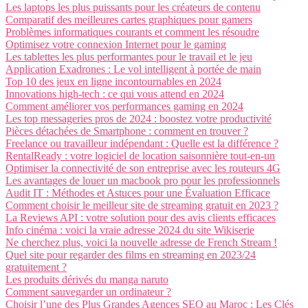
Les laptops les plus puissants pour les créateurs de contenu
Comparatif des meilleures cartes graphiques pour gamers
Problèmes informatiques courants et comment les résoudre
Optimisez votre connexion Internet pour le gaming
Les tablettes les plus performantes pour le travail et le jeu
Application Exadrones : Le vol intelligent à portée de main
Top 10 des jeux en ligne incontournables en 2024
Innovations high-tech : ce qui vous attend en 2024
Comment améliorer vos performances gaming en 2024
Les top messageries pros de 2024 : boostez votre productivité
Pièces détachées de Smartphone : comment en trouver ?
Freelance ou travailleur indépendant : Quelle est la différence ?
RentalReady : votre logiciel de location saisonnière tout-en-un
Optimiser la connectivité de son entreprise avec les routeurs 4G
Les avantages de louer un macbook pro pour les professionnels
Audit IT : Méthodes et Astuces pour une Évaluation Efficace
Comment choisir le meilleur site de streaming gratuit en 2023 ?
La Reviews API : votre solution pour des avis clients efficaces
Info cinéma : voici la vraie adresse 2024 du site Wikiserie
Ne cherchez plus, voici la nouvelle adresse de French Stream !
Quel site pour regarder des films en streaming en 2023/24
gratuitement ?
Les produits dérivés du manga naruto
Comment sauvegarder un ordinateur ?
Choisir l’une des Plus Grandes Agences SEO au Maroc : Les Clés