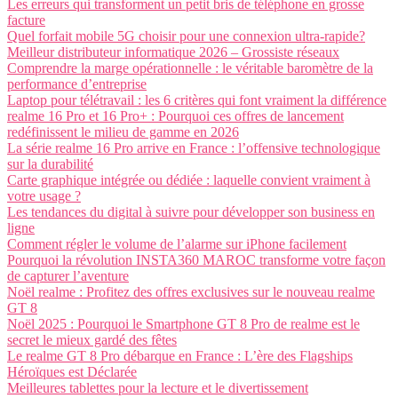
Les erreurs qui transforment un petit bris de téléphone en grosse
facture
Quel forfait mobile 5G choisir pour une connexion ultra-rapide?
Meilleur distributeur informatique 2026 – Grossiste réseaux
Comprendre la marge opérationnelle : le véritable baromètre de la
performance d’entreprise
Laptop pour télétravail : les 6 critères qui font vraiment la différence
realme 16 Pro et 16 Pro+ : Pourquoi ces offres de lancement
redéfinissent le milieu de gamme en 2026
La série realme 16 Pro arrive en France : l’offensive technologique
sur la durabilité
Carte graphique intégrée ou dédiée : laquelle convient vraiment à
votre usage ?
Les tendances du digital à suivre pour développer son business en
ligne
Comment régler le volume de l’alarme sur iPhone facilement
Pourquoi la révolution INSTA360 MAROC transforme votre façon
de capturer l’aventure
Noël realme : Profitez des offres exclusives sur le nouveau realme
GT 8
Noël 2025 : Pourquoi le Smartphone GT 8 Pro de realme est le
secret le mieux gardé des fêtes
Le realme GT 8 Pro débarque en France : L’ère des Flagships
Héroïques est Déclarée
Meilleures tablettes pour la lecture et le divertissement