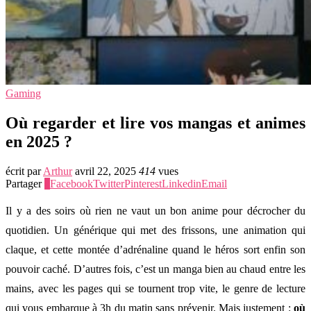
Gaming
Où regarder et lire vos mangas et animes
en 2025 ?
écrit par
Arthur
avril 22, 2025
414
vues
Partager
0
Facebook
Twitter
Pinterest
Linkedin
Email
Il y a des soirs où rien ne vaut un bon anime pour décrocher du
quotidien. Un générique qui met des frissons, une animation qui
claque, et cette montée d’adrénaline quand le héros sort enfin son
pouvoir caché. D’autres fois, c’est un manga bien au chaud entre les
mains, avec les pages qui se tournent trop vite, le genre de lecture
qui vous embarque à 3h du matin sans prévenir. Mais justement :
où