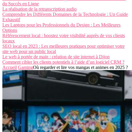
du Succès en Ligne
La réalisation de la retranscription audio
Comprendre les Différents Domaines de la Technologie : Un Guide
Exhaustif
Les Laptops pour les Professionnels du Design : Les Meilleures
Options
Référencement local : boostez votre visibilité auprès de vos clients
locaux
SEO local en 2023 : Les meilleures pratiques pour optimiser votre
site web pour un public local
Le web à portée de main : création de site internet à Dijon
Comment cibler les clients potentiels à l’aide d’un logiciel CRM ?
Accueil
Gaming
Où regarder et lire vos mangas et animes en 2025 ?