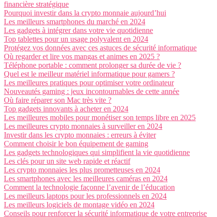
financière stratégique
Pourquoi investir dans la crypto monnaie aujourd’hui
Les meilleurs smartphones du marché en 2024
Les gadgets à intégrer dans votre vie quotidienne
Top tablettes pour un usage polyvalent en 2024
Protégez vos données avec ces astuces de sécurité informatique
Où regarder et lire vos mangas et animes en 2025 ?
Téléphone portable : comment prolonger sa durée de vie ?
Quel est le meilleur matériel informatique pour gamers ?
Les meilleures pratiques pour optimiser votre ordinateur
Nouveautés gaming : jeux incontournables de cette année
Où faire réparer son Mac très vite ?
Top gadgets innovants à acheter en 2024
Les meilleures mobiles pour monétiser son temps libre en 2025
Les meilleures crypto monnaies à surveiller en 2024
Investir dans les crypto monnaies : erreurs à éviter
Comment choisir le bon équipement de gaming
Les gadgets technologiques qui simplifient la vie quotidienne
Les clés pour un site web rapide et réactif
Les crypto monnaies les plus prometteuses en 2024
Les smartphones avec les meilleures caméras en 2024
Comment la technologie façonne l’avenir de l’éducation
Les meilleurs laptops pour les professionnels en 2024
Les meilleurs logiciels de montage vidéo en 2024
Conseils pour renforcer la sécurité informatique de votre entreprise