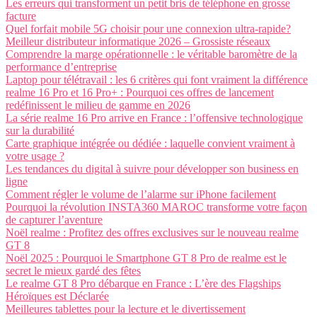
Les erreurs qui transforment un petit bris de téléphone en grosse
facture
Quel forfait mobile 5G choisir pour une connexion ultra-rapide?
Meilleur distributeur informatique 2026 – Grossiste réseaux
Comprendre la marge opérationnelle : le véritable baromètre de la
performance d’entreprise
Laptop pour télétravail : les 6 critères qui font vraiment la différence
realme 16 Pro et 16 Pro+ : Pourquoi ces offres de lancement
redéfinissent le milieu de gamme en 2026
La série realme 16 Pro arrive en France : l’offensive technologique
sur la durabilité
Carte graphique intégrée ou dédiée : laquelle convient vraiment à
votre usage ?
Les tendances du digital à suivre pour développer son business en
ligne
Comment régler le volume de l’alarme sur iPhone facilement
Pourquoi la révolution INSTA360 MAROC transforme votre façon
de capturer l’aventure
Noël realme : Profitez des offres exclusives sur le nouveau realme
GT 8
Noël 2025 : Pourquoi le Smartphone GT 8 Pro de realme est le
secret le mieux gardé des fêtes
Le realme GT 8 Pro débarque en France : L’ère des Flagships
Héroïques est Déclarée
Meilleures tablettes pour la lecture et le divertissement