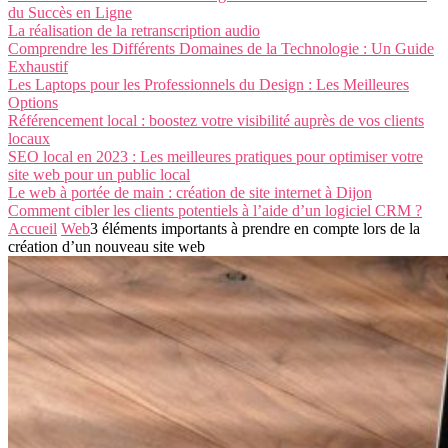
du Succès en Ligne
La réalisation de la retranscription audio
Comprendre les Différents Domaines de la Technologie : Un Guide
Exhaustif
Les Laptops pour les Professionnels du Design : Les Meilleures
Options
Référencement local : boostez votre visibilité auprès de vos clients
locaux
SEO local en 2023 : Les meilleures pratiques pour optimiser votre
site web pour un public local
Le web à portée de main : création de site internet à Dijon
Comment cibler les clients potentiels à l’aide d’un logiciel CRM ?
Accueil
Web
3 éléments importants à prendre en compte lors de la
création d’un nouveau site web