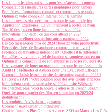
Les laptops les plus puissants pour les créateurs de contenu
Comparatif des meilleures cartes graphiques pour gamers
Problèmes informatiques courants et comment les résoudre
Optimisez votre connexion Internet pour le gaming
Les tablettes les plus performantes pour le travail et le jeu
Application Exadrones : Le vol intelligent à portée de main
Top 10 des jeux en ligne incontournables en 2024
Innovations high-tech : ce qui vous attend en 2024
Comment améliorer vos performances gaming en 2024
Les top messageries pros de 2024 : boostez votre productivité
Pièces détachées de Smartphone : comment en trouver ?
Freelance ou travailleur indépendant : Quelle est la différence ?
RentalReady : votre logiciel de location saisonnière tout-en-un
Optimiser la connectivité de son entreprise avec les routeurs 4G
Les avantages de louer un macbook pro pour les professionnels
Audit IT : Méthodes et Astuces pour une Évaluation Efficace
Comment choisir le meilleur site de streaming gratuit en 2023 ?
La Reviews API : votre solution pour des avis clients efficaces
Info cinéma : voici la vraie adresse 2024 du site Wikiserie
Ne cherchez plus, voici la nouvelle adresse de French Stream !
Quel site pour regarder des films en streaming en 2023/24
gratuitement ?
Les produits dérivés du manga naruto
Comment sauvegarder un ordinateur ?
Choisir l’une des Plus Grandes Agences SEO au Maroc : Les Clés