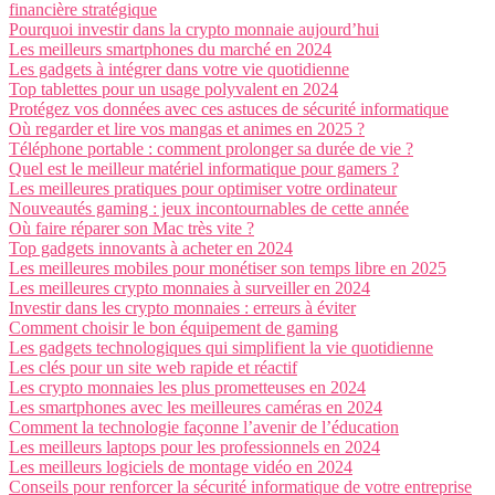
financière stratégique
Pourquoi investir dans la crypto monnaie aujourd’hui
Les meilleurs smartphones du marché en 2024
Les gadgets à intégrer dans votre vie quotidienne
Top tablettes pour un usage polyvalent en 2024
Protégez vos données avec ces astuces de sécurité informatique
Où regarder et lire vos mangas et animes en 2025 ?
Téléphone portable : comment prolonger sa durée de vie ?
Quel est le meilleur matériel informatique pour gamers ?
Les meilleures pratiques pour optimiser votre ordinateur
Nouveautés gaming : jeux incontournables de cette année
Où faire réparer son Mac très vite ?
Top gadgets innovants à acheter en 2024
Les meilleures mobiles pour monétiser son temps libre en 2025
Les meilleures crypto monnaies à surveiller en 2024
Investir dans les crypto monnaies : erreurs à éviter
Comment choisir le bon équipement de gaming
Les gadgets technologiques qui simplifient la vie quotidienne
Les clés pour un site web rapide et réactif
Les crypto monnaies les plus prometteuses en 2024
Les smartphones avec les meilleures caméras en 2024
Comment la technologie façonne l’avenir de l’éducation
Les meilleurs laptops pour les professionnels en 2024
Les meilleurs logiciels de montage vidéo en 2024
Conseils pour renforcer la sécurité informatique de votre entreprise