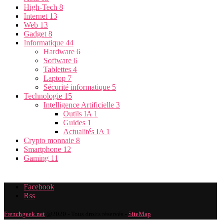
High-Tech
8
Internet
13
Web
13
Gadget
8
Informatique
44
Hardware
6
Software
6
Tablettes
4
Laptop
7
Sécurité informatique
5
Technologie
15
Intelligence Artificielle
3
Outils IA
1
Guides
1
Actualités IA
1
Crypto monnaie
8
Smartphone
12
Gaming
11
Facebook
Rss
Frenchgeek.net
@2020 - Tous droits réservés -
SiteMap